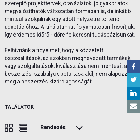
szereplő projekttervek, óravázlatok, jó gyakorlatok
megvalósíthatók változatlan formában is, de inkább
mintául szolgálnak egy adott helyzetre történő
adaptációhoz. A kínálatunkat folyamatosan frissítjük,
így érdemes időről-időre felkeresni tudásbázisunkat.
Felhívnánk a figyelmet, hogy a közzétett
összeállítások, az azokban megnevezett termékek
vagy szolgáltatások, kiválasztása nem mentesít a
beszerzési szabályok betartása alól, nem alapozza
meg a beszerzés kizárólagosságát.
TALÁLATOK
Rendezés