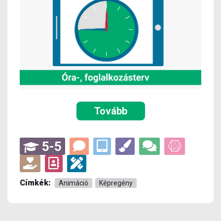
Tovább
5-5
Címkék:
Animáció
Képregény