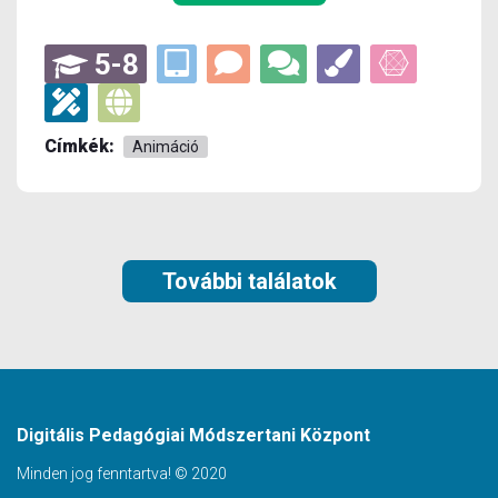
5-8
Címkék:
Animáció
További találatok
Digitális Pedagógiai Módszertani Központ
Minden jog fenntartva! © 2020