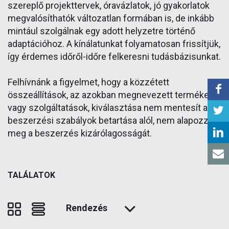
szereplő projekttervek, óravázlatok, jó gyakorlatok
megvalósíthatók változatlan formában is, de inkább
mintául szolgálnak egy adott helyzetre történő
adaptációhoz. A kínálatunkat folyamatosan frissítjük,
így érdemes időről-időre felkeresni tudásbázisunkat.
Felhívnánk a figyelmet, hogy a közzétett
összeállítások, az azokban megnevezett termékek
vagy szolgáltatások, kiválasztása nem mentesít a
beszerzési szabályok betartása alól, nem alapozza
meg a beszerzés kizárólagosságát.
TALÁLATOK
Rendezés