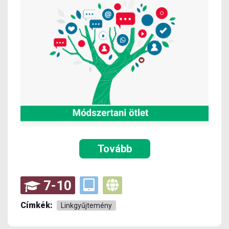
Tovább
7-10
Címkék:
Linkgyűjtemény