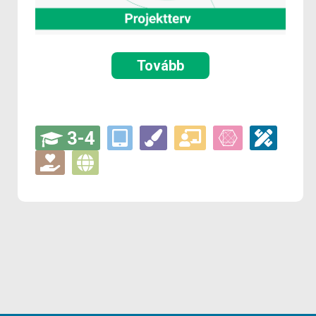
Tovább
3-4