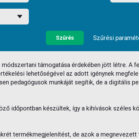
Szűrési paramét
Szűrés
 módszertani támogatása érdekében jött létre. A fel
rtékelési lehetőségével az adott igénynek megfelel
esen pedagógusok munkáját segítik, de a digitális 
ző időpontban készültek, így a kihívások széles kö
nkrét termékmegjelenítést, de azok a megnevezett