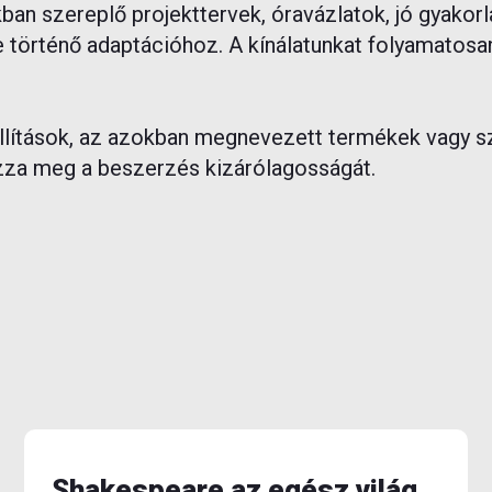
an szereplő projekttervek, óravázlatok, jó gyakorl
 történő adaptációhoz. A kínálatunkat folyamatosan 
állítások, az azokban megnevezett termékek vagy s
ozza meg a beszerzés kizárólagosságát.
Shakespeare az egész világ