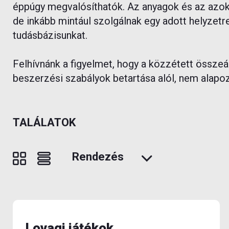
éppúgy megvalósíthatók. Az anyagok és az azokb
de inkább mintául szolgálnak egy adott helyzetre
tudásbázisunkat.
Felhívnánk a figyelmet, hogy a közzétett össze
beszerzési szabályok betartása alól, nem alap
TALÁLATOK
Rendezés
Lovagi játékok