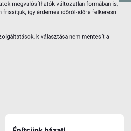
atok megvalósíthatók változatlan formában is,
frissítjük, így érdemes időről-időre felkeresni
zolgáltatások, kiválasztása nem mentesít a
Építsünk házat!