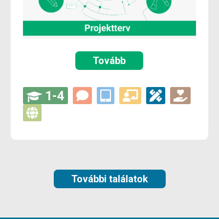
Tovább
1-4
További találatok